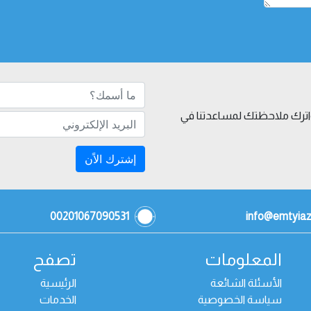
 واترك ملاحظتك لمساعدتنا في
إشترك الاًن
00201067090531
info@emtyia
المعلومات
تصفح
الأسئلة الشائعة
الرئيسية
سياسة الخصوصية
الخدمات