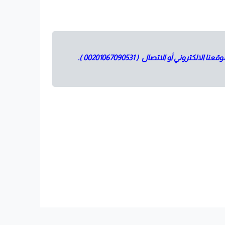
).
00201067090531