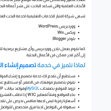
الأبحاث العلمية والتي تساعد الباحث على نشر أعماله الب
تسعى شركة امتياز للخدمات التعليمية لخدمة البحث العل
ووردبريس
WordPress.
ويكس
Wix.
بلوجر
Blogger.
كما نقوم بعمل بلجن ووردبريس وأي مشاريع برمجية للطل
إلى أكبر قدر ممكن من الأعمال البحثية
.
لماذا نتميز في خدمة
تصميم إنشاء ال
نستطيع أن نقدم لك خدمة تصميم و إنشاء المواق
نقوم بتصميم موقعك من الصفر، أو نستطيع عمل 
تزويد الموقع بصفحات
PHP
MySQL
وقواعد بيانات
بناء المواقع وفقاً لمعايير
W3C
إذا تطلب المشرو
أسعارنا رمزية ليس لديها منافس نحرص على تقدي
سهولة في التواصل لدينا فرق متخصص للتواصل مع