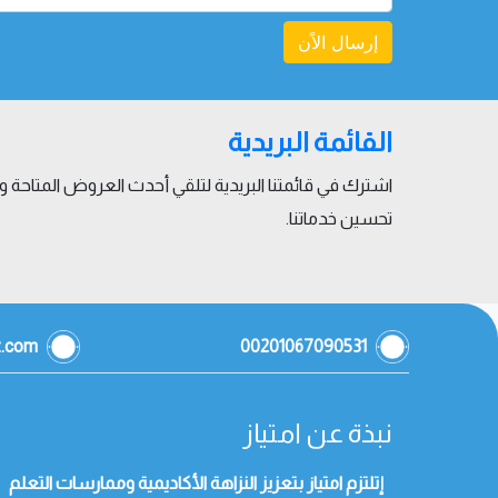
إرسال الاًن
القائمة البريدية
اشترك في قائمتنا البريدية لتلقي أحدث العروض المتاحة
تحسين خدماتنا.
z.com
00201067090531
نبذة عن امتياز
إتلتزم امتياز بتعزيز النزاهة الأكاديمية وممارسات التعلم