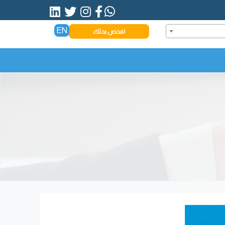
EN
افحص بحثك