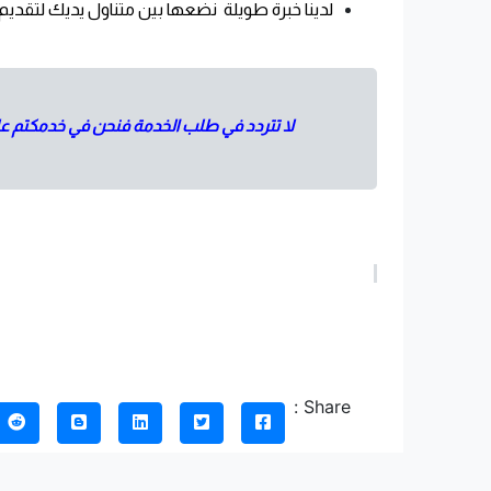
لدينا خبرة طويلة نضعها بين متناول يديك لتقدي
لا تتردد في طلب الخدمة فنحن في خدمكتم على مدار 24 ساعة طوال أيام الأسبوع، وسنسعد بالتأكيد لتلقي طلباتكم عبر موقعنا الا
Share :